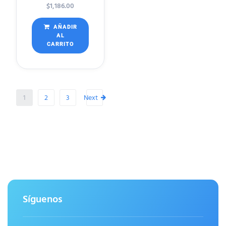
$
1,186.00
AÑADIR
AL
CARRITO
1
2
3
Next
Síguenos