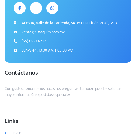
Aries 14, Valle de la Hacienda, 54715 Cuautitlán Izcalli, Méx.
ventas@Isaaquim.com.mx
(55) 6832 6732
Lun-Vier : 10:00 AM a 05:00 PM
Contáctanos
Con gusto atenderemos todas tus preguntas, también puedes solicitar
mayor información o pedidos especiales
Links
Inicio