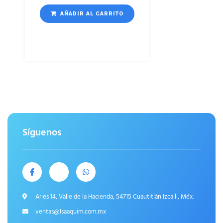
AÑADIR AL CARRITO
Síguenos
Aries 14, Valle de la Hacienda, 54715 Cuautitlán Izcalli, Méx.
ventas@Isaaquim.com.mx