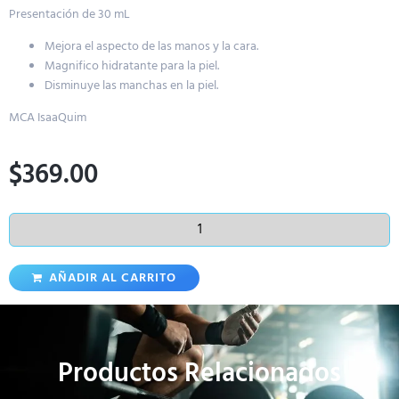
Presentación de 30 mL
Mejora el aspecto de las manos y la cara.
Magnifico hidratante para la piel.
Disminuye las manchas en la piel.
MCA IsaaQuim
$
369.00
AÑADIR AL CARRITO
Productos Relacionados