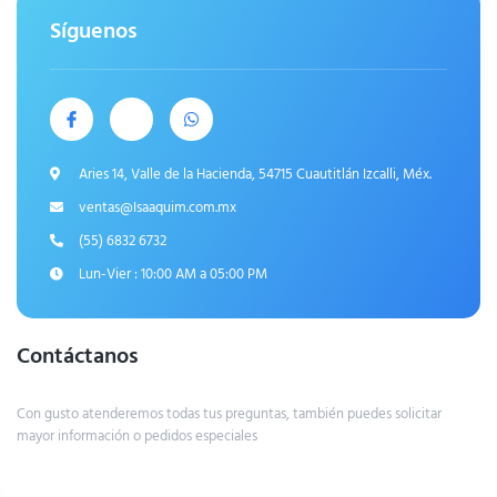
Síguenos
Aries 14, Valle de la Hacienda, 54715 Cuautitlán Izcalli, Méx.
ventas@Isaaquim.com.mx
(55) 6832 6732
Lun-Vier : 10:00 AM a 05:00 PM
Contáctanos
Con gusto atenderemos todas tus preguntas, también puedes solicitar
mayor información o pedidos especiales