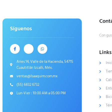
Cont
Síguenos
Con gus
Links
Aries 14, Valle de la Hacienda, 54715
Inic
Cuautitlán Izcalli, Méx.
Tie
ventas@Isaaquim.com.mx
Cal
(55) 6832 6732
Ent
Lun-Vier : 10:00 AM a 05:00 PM
Bic
Tér