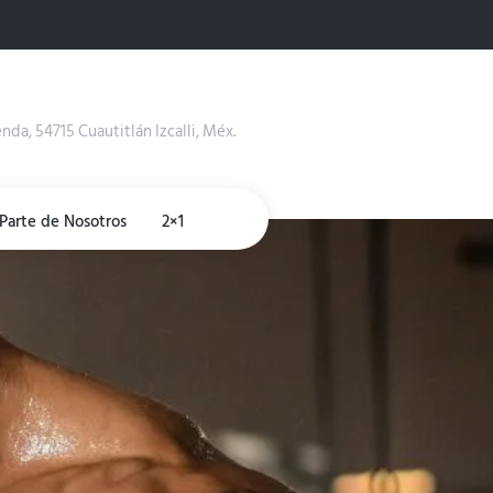
enda, 54715 Cuautitlán Izcalli, Méx.
Parte de Nosotros
2×1