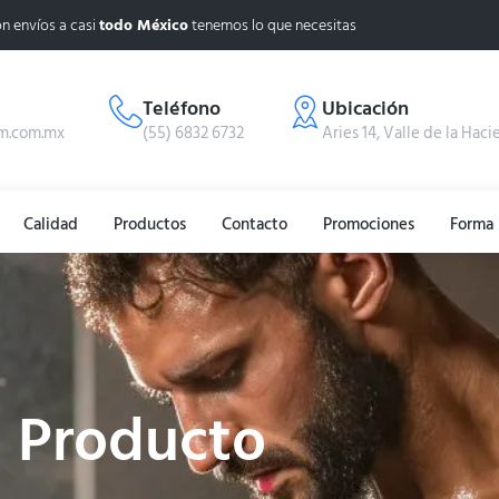
n envíos a casi
todo México
tenemos lo que necesitas
Teléfono
Ubicación
m.com.mx
(55) 6832 6732
Aries 14, Valle de la Haci
Calidad
Productos
Contacto
Promociones
Forma 
Producto