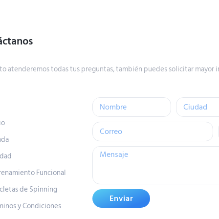
áctanos
to atenderemos todas tus preguntas, también puedes solicitar mayor i
io
nda
idad
renamiento Funcional
icletas de Spinning
Enviar
minos y Condiciones