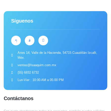
Síguenos
Aries 14, Valle de la Hacienda, 54715 Cuautitlán Izcalli,
Méx.
ventas@Isaaquim.com.mx
(55) 6832 6732
Lun-Vier : 10:00 AM a 05:00 PM
Contáctanos