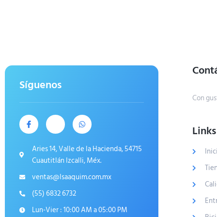
Cont
Síguenos
Con gus
Links
Aries 14, Valle de la Hacienda, 54715
Inic
Cuautitlán Izcalli, Méx.
Tie
ventas@Isaaquim.com.mx
Cal
(55) 6832 6732
Ent
Lun-Vier : 10:00 AM a 05:00 PM