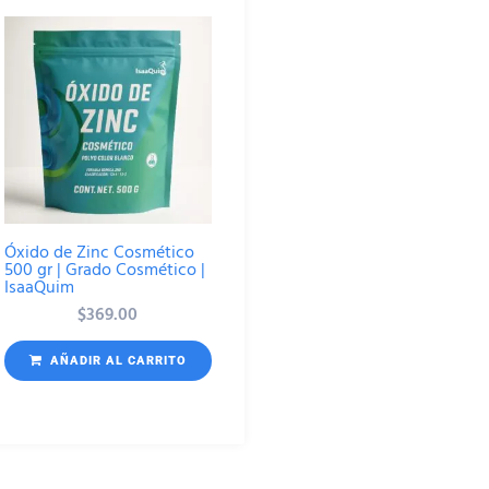
Óxido de Zinc Cosmético
500 gr | Grado Cosmético |
IsaaQuim
$
369.00
AÑADIR AL CARRITO