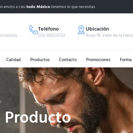
n envíos a casi
todo México
tenemos lo que necesitas
Teléfono
Ubicación
m.com.mx
(55) 6832 6732
Aries 14, Valle de la Haci
Calidad
Productos
Contacto
Promociones
Producto