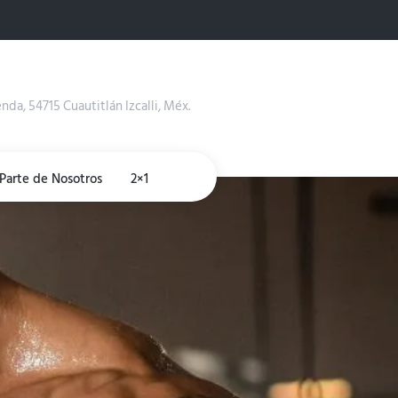
enda, 54715 Cuautitlán Izcalli, Méx.
Forma Parte de Nosotros
2×1