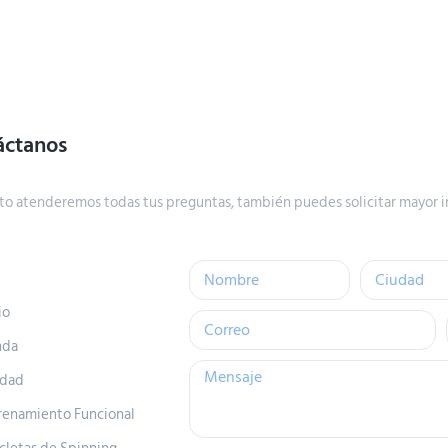
áctanos
to atenderemos todas tus preguntas, también puedes solicitar mayor i
io
nda
idad
renamiento Funcional