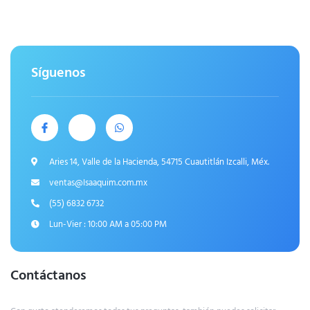
Síguenos
Aries 14, Valle de la Hacienda, 54715 Cuautitlán Izcalli, Méx.
ventas@Isaaquim.com.mx
(55) 6832 6732
Lun-Vier : 10:00 AM a 05:00 PM
Contáctanos