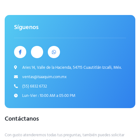
Síguenos
Aries 14, Valle de la Hacienda, 54715 Cuautitlán Izcalli, Méx.
ventas@Isaaquim.com.mx
(55) 6832 6732
Lun-Vier : 10:00 AM a 05:00 PM
Contáctanos
Con gusto atenderemos todas tus preguntas, también puedes solicitar