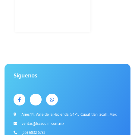
Síguenos
Aries 14, Valle de la Hacienda, 54715 Cuautitlán Izcalli, Méx.
ventas@Isaaquim.com.mx
(55) 6832 6732