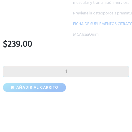
muscular y transmisión nerviosa.
Previene la osteoporosis prematura.
FICHA DE SUPLEMENTOS CITRATO DE POTASIO CRSITAL
MCA.IsaaQuim
$
239.00
AÑADIR AL CARRITO
Productos Relacionados