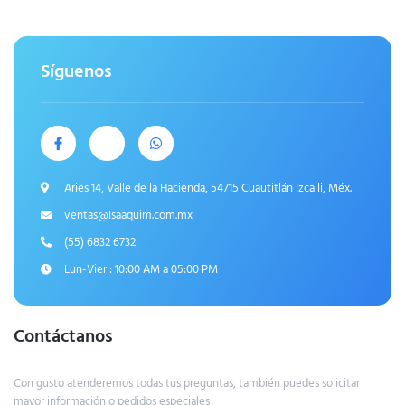
Síguenos
Aries 14, Valle de la Hacienda, 54715 Cuautitlán Izcalli, Méx.
ventas@Isaaquim.com.mx
(55) 6832 6732
Lun-Vier : 10:00 AM a 05:00 PM
Contáctanos
Con gusto atenderemos todas tus preguntas, también puedes solicitar
mayor información o pedidos especiales