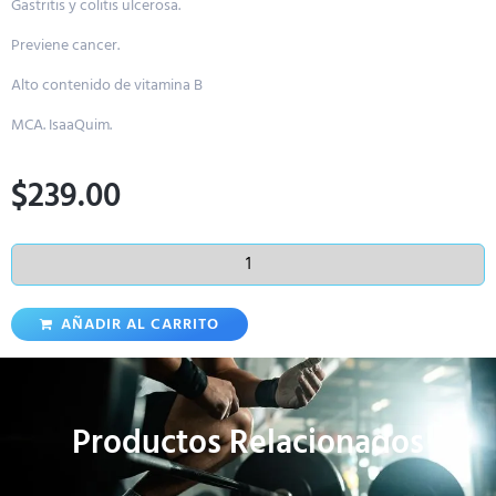
Gastritis y colitis ulcerosa.
Previene cancer.
Alto
contenido de vitamina B
MCA. IsaaQuim.
$
239.00
AÑADIR AL CARRITO
Productos Relacionados