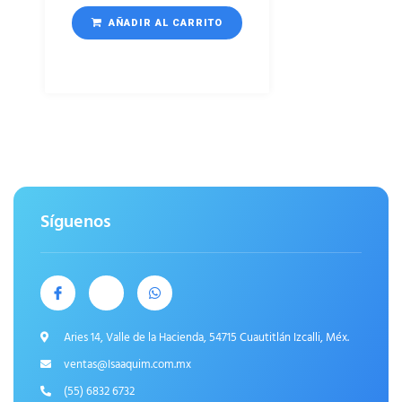
AÑADIR AL CARRITO
Síguenos
Aries 14, Valle de la Hacienda, 54715 Cuautitlán Izcalli, Méx.
ventas@Isaaquim.com.mx
(55) 6832 6732