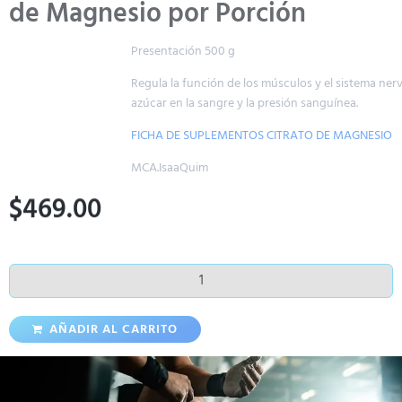
de Magnesio por Porción
Presentación 500 g
Regula la función de los músculos y el sistema nervioso, los niveles de
azúcar en la sangre y la presión sanguínea.
FICHA DE SUPLEMENTOS CITRATO DE MAGNESIO
MCA.IsaaQuim
$
469.00
AÑADIR AL CARRITO