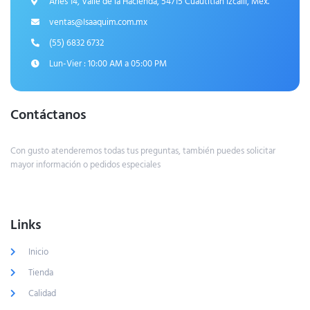
Aries 14, Valle de la Hacienda, 54715 Cuautitlán Izcalli, Méx.
ventas@Isaaquim.com.mx
(55) 6832 6732
Lun-Vier : 10:00 AM a 05:00 PM
Contáctanos
Con gusto atenderemos todas tus preguntas, también puedes solicitar
mayor información o pedidos especiales
Links
Inicio
Tienda
Calidad