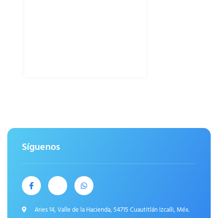
Síguenos
Aries 14, Valle de la Hacienda, 54715 Cuautitlán Izcalli, Méx.