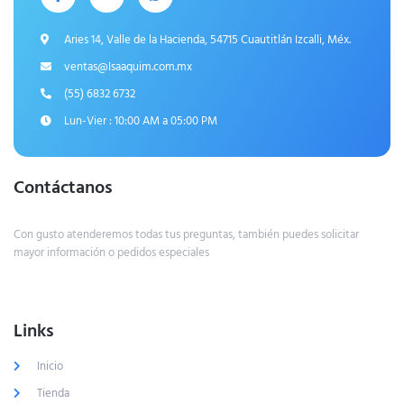
Aries 14, Valle de la Hacienda, 54715 Cuautitlán Izcalli, Méx.
ventas@Isaaquim.com.mx
(55) 6832 6732
Lun-Vier : 10:00 AM a 05:00 PM
Contáctanos
Con gusto atenderemos todas tus preguntas, también puedes solicitar
mayor información o pedidos especiales
Links
Inicio
Tienda