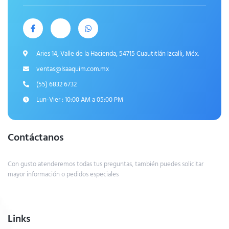
Aries 14, Valle de la Hacienda, 54715 Cuautitlán Izcalli, Méx.
ventas@Isaaquim.com.mx
(55) 6832 6732
Lun-Vier : 10:00 AM a 05:00 PM
Contáctanos
Con gusto atenderemos todas tus preguntas, también puedes solicitar
mayor información o pedidos especiales
Links