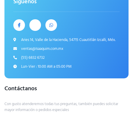
Síguenos
Aries 14, Valle de la Hacienda, 54715 Cuautitlán Izcalli, Méx.
ventas@Isaaquim.com.mx
(55) 6832 6732
Lun-Vier : 10:00 AM a 05:00 PM
Contáctanos
Con gusto atenderemos todas tus preguntas, también puedes solicitar
mayor información o pedidos especiales