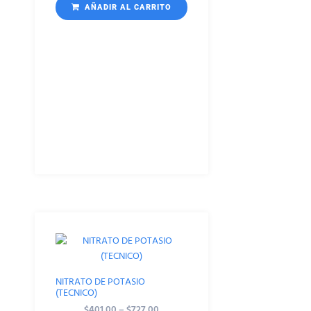
AÑADIR AL CARRITO
NITRATO DE POTASIO
(TECNICO)
$
401.00
–
$
727.00