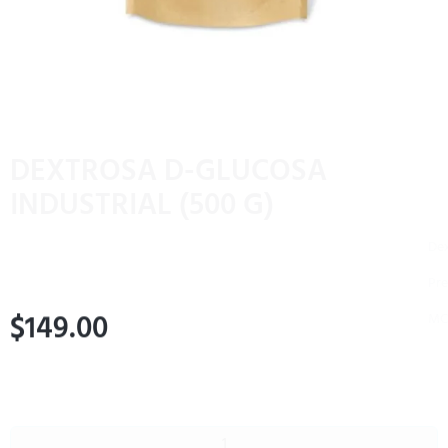
DEXTROSA D-GLUCOSA
INDUSTRIAL (500 G)
Dextrosa D-Glucosa (Industrial)
Presentación 500 g
MCA. IsaaQuim
$
149.00