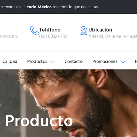
n envíos a casi
todo México
tenemos lo que necesitas
Teléfono
Ubicación
m.com.mx
(55) 6832 6732
Aries 14, Valle de la Haci
Calidad
Productos
Contacto
Promociones
Producto