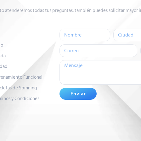
to atenderemos todas tus preguntas, también puedes solicitar mayor i
io
nda
idad
renamiento Funcional
icletas de Spinning
Enviar
minos y Condiciones