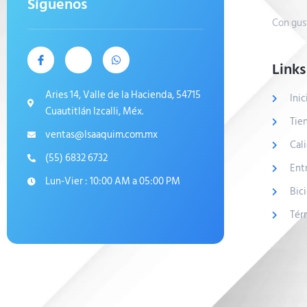
Síguenos
Con gus
Links
Aries 14, Valle de la Hacienda, 54715
Inic
Cuautitlán Izcalli, Méx.
Tie
ventas@Isaaquim.com.mx
Cal
(55) 6832 6732
Ent
Lun-Vier : 10:00 AM a 05:00 PM
Bic
Tér