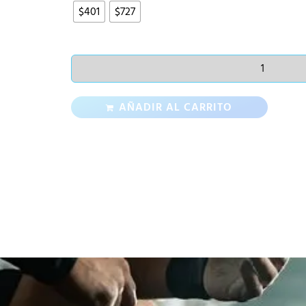
$401
$727
AÑADIR AL CARRITO