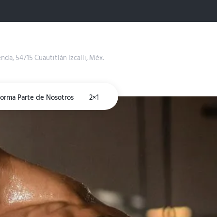
enda, 54715 Cuautitlán Izcalli, Méx.
Forma Parte de Nosotros
2×1