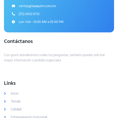
ventas@Isaaquim.com.mx
(55) 6832 6732
Lun-Vier : 10:00 AM a 05:00 PM
Contáctanos
Con gusto atenderemos todas tus preguntas, también puedes solicitar
mayor información o pedidos especiales
Links
Inicio
Tienda
Calidad
Entrenamiento Funcional