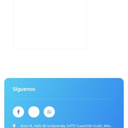
Síguenos
Aries 14, Valle de la Hacienda, 54715 Cuautitlán Izcalli, Méx.