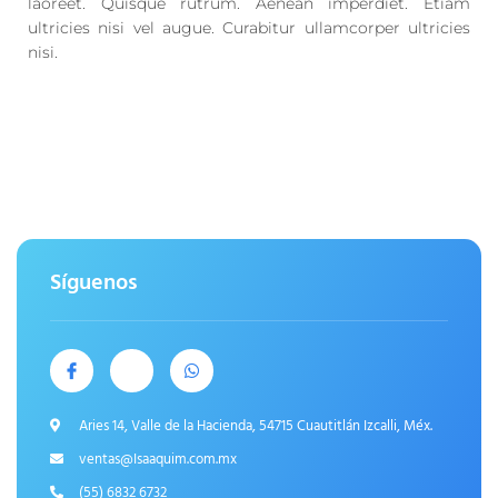
laoreet. Quisque rutrum. Aenean imperdiet. Etiam
ultricies nisi vel augue. Curabitur ullamcorper ultricies
nisi.
Síguenos
Aries 14, Valle de la Hacienda, 54715 Cuautitlán Izcalli, Méx.
ventas@Isaaquim.com.mx
(55) 6832 6732