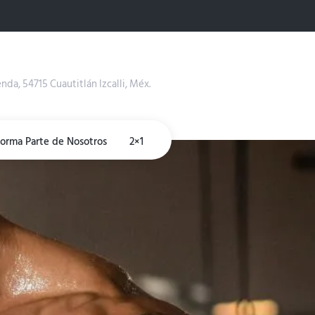
enda, 54715 Cuautitlán Izcalli, Méx.
Forma Parte de Nosotros
2×1