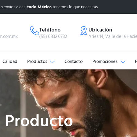
n envíos a casi
todo México
tenemos lo que necesitas
Teléfono
Ubicación
m.com.mx
(55) 6832 6732
Aries 14, Valle de la Haci
Calidad
Productos
Contacto
Promociones
Producto