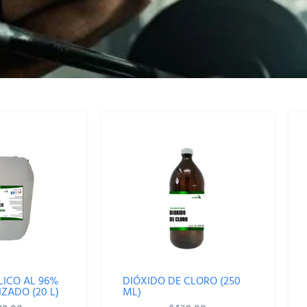
LICO AL 96%
DIÓXIDO DE CLORO (250
ZADO (20 L)
ML)