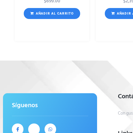
$
699.00
$
2,3
AÑADIR AL CARRITO
AÑADIR 
Cont
Síguenos
Con gus