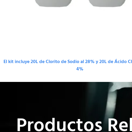
El kit incluye 20L de Clorito de Sodio al 28% y 20L de Ácido Cl
4%
Productos Re