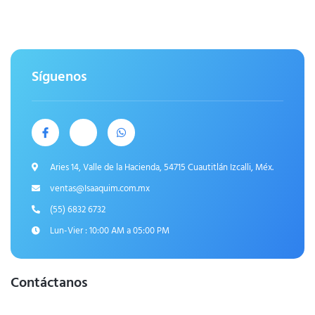
Síguenos
Aries 14, Valle de la Hacienda, 54715 Cuautitlán Izcalli, Méx.
ventas@Isaaquim.com.mx
(55) 6832 6732
Lun-Vier : 10:00 AM a 05:00 PM
Contáctanos