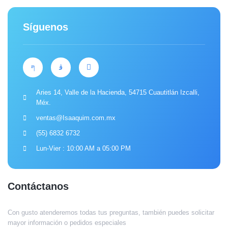
Síguenos
Aries 14, Valle de la Hacienda, 54715 Cuautitlán Izcalli,
Méx.
ventas@Isaaquim.com.mx
(55) 6832 6732
Lun-Vier : 10:00 AM a 05:00 PM
Contáctanos
Con gusto atenderemos todas tus preguntas, también puedes solicitar
mayor información o pedidos especiales