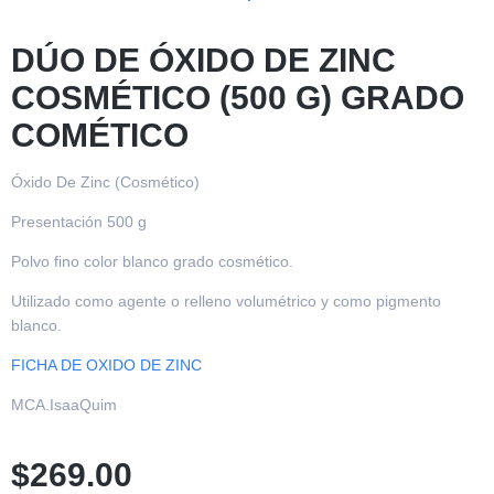
DÚO DE ÓXIDO DE ZINC
COSMÉTICO (500 G) GRADO
COMÉTICO
Óxido De Zinc (Cosmético)
Presentación 500 g
Polvo fino color blanco grado cosmético.
Utilizado como agente o relleno volumétrico y como pigmento
blanco.
FICHA DE OXIDO DE ZINC
MCA.IsaaQuim
$
269.00