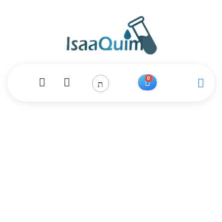
0
Producto