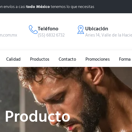
n envíos a casi
todo México
tenemos lo que necesitas
Teléfono
Ubicación
m.com.mx
(55) 6832 6732
Aries 14, Valle de la Haci
Calidad
Productos
Contacto
Promociones
Forma 
Producto