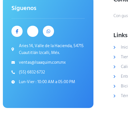
Síguenos
Con gus
Links
Aries 14, Valle de la Hacienda, 54715
Inic
Cuautitlán Izcalli, Méx.
Tie
ventas@Isaaquim.com.mx
Cal
(55) 6832 6732
Ent
Lun-Vier : 10:00 AM a 05:00 PM
Bic
Tér