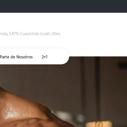
enda, 54715 Cuautitlán Izcalli, Méx.
Parte de Nosotros
2×1