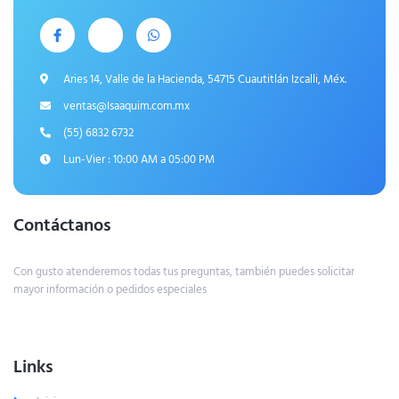
Aries 14, Valle de la Hacienda, 54715 Cuautitlán Izcalli, Méx.
ventas@Isaaquim.com.mx
(55) 6832 6732
Lun-Vier : 10:00 AM a 05:00 PM
Contáctanos
Con gusto atenderemos todas tus preguntas, también puedes solicitar
mayor información o pedidos especiales
Links