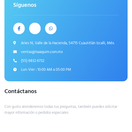
Síguenos
Aries 14, Valle de la Hacienda, 54715 Cuautitlán Izcalli, Méx.
ventas@Isaaquim.com.mx
(55) 6832 6732
Lun-Vier : 10:00 AM a 05:00 PM
Contáctanos
Con gusto atenderemos todas tus preguntas, también puedes solicitar
mayor información o pedidos especiales