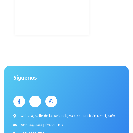
Síguenos
Aries 14, Valle de la Hacienda, 54715 Cuautitlán Izcalli, Méx.
ventas@Isaaquim.com.mx