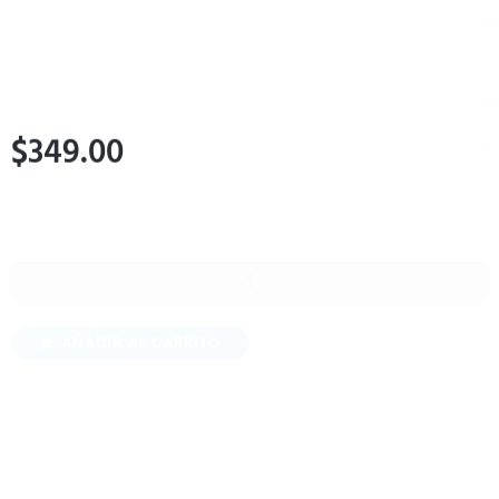
muscular y transmisión nerviosa.
Previene la osteoporosis prematura.
FICHA DE SUPLEMENTOS CITRATO DE POTASIO CRISTAL
MCA.IsaaQuim
$
349.00
AÑADIR AL CARRITO
Productos Relacionados