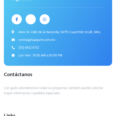
Aries 14, Valle de la Hacienda, 54715 Cuautitlán Izcalli, Méx.
ventas@Isaaquim.com.mx
(55) 6832 6732
Lun-Vier : 10:00 AM a 05:00 PM
Contáctanos
Con gusto atenderemos todas tus preguntas, también puedes solicitar
mayor información o pedidos especiales
Links