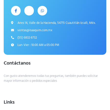
Aries 14, Valle de la Hacienda, 54715 Cuautitlán Izcalli, Méx.
ventas@Isaaquim.com.mx
(55) 6832 6732
Lun-Vier : 10:00 AM a 05:00 PM
Contáctanos
Con gusto atenderemos todas tus preguntas, también puedes solicitar
mayor información o pedidos especiales
Links