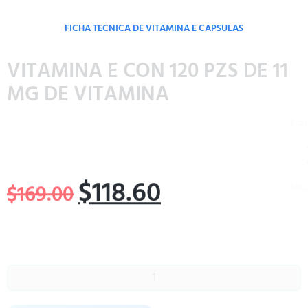
FICHA TECNICA DE VITAMINA E CAPSULAS
VITAMINA E CON 120 PZS DE 11
MG DE VITAMINA
Frasco de 120 capsulas de 11 mg de vitamina E c/u.
Es un antioxidante, ayuda a formar glóbulos rojos.
Rejuvenece la piel y recuperador muscular.
MCA.IsaaQuim
$
118.60
$
169.00