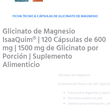
FICHA TECNICA CÁPSULAS DE GLICINATO DE MAGNESIO
Glicinato de Magnesio
IsaaQuim® | 120 Cápsulas de 600
mg | 1500 mg de Glicinato por
Porción | Suplemento
Alimenticio
Glicinato de magnesio
Presentación frasco de 230 cápsulas de 800 mg
Favorece la digestión y aporta energía.
Da luminosidad a la piel.
Disminuye la inflamación y desintoxica el organismo.