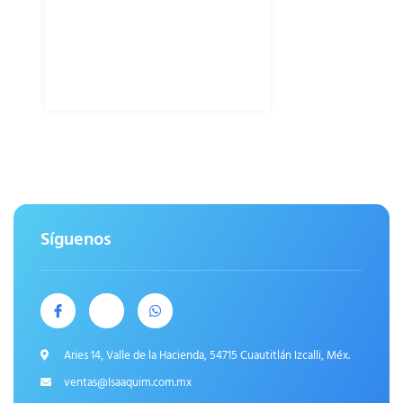
Síguenos
Aries 14, Valle de la Hacienda, 54715 Cuautitlán Izcalli, Méx.
ventas@Isaaquim.com.mx