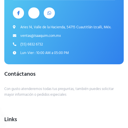
Aries 14, Valle de la Hacienda, 54715 Cuautitlán Izcalli, Méx.
ventas@Isaaquim.com.mx
(55) 6832 6732
Lun-Vier : 10:00 AM a 05:00 PM
Contáctanos
Con gusto atenderemos todas tus preguntas, también puedes solicitar
mayor información o pedidos especiales
Links