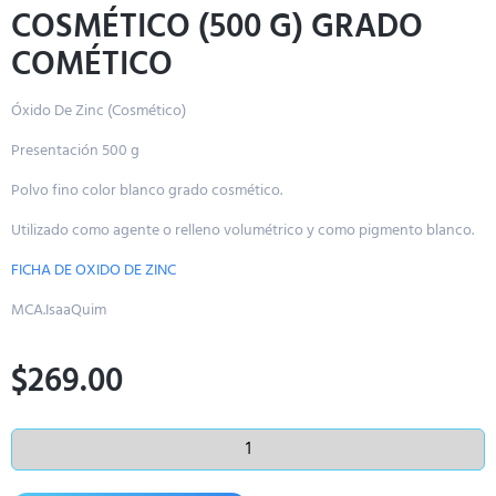
COSMÉTICO (500 G) GRADO
COMÉTICO
Óxido De Zinc (Cosmético)
Presentación 500 g
Polvo fino color blanco grado cosmético.
Utilizado como agente o relleno volumétrico y como pigmento blanco.
FICHA DE OXIDO DE ZINC
MCA.IsaaQuim
$
269.00