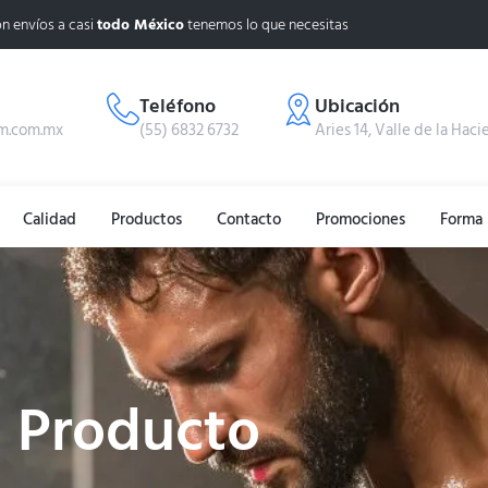
n envíos a casi
todo México
tenemos lo que necesitas
Teléfono
Ubicación
m.com.mx
(55) 6832 6732
Aries 14, Valle de la Haci
Calidad
Productos
Contacto
Promociones
Forma 
Producto