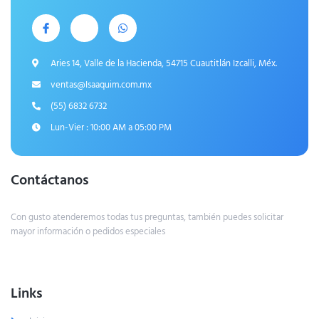
Aries 14, Valle de la Hacienda, 54715 Cuautitlán Izcalli, Méx.
ventas@Isaaquim.com.mx
(55) 6832 6732
Lun-Vier : 10:00 AM a 05:00 PM
Contáctanos
Con gusto atenderemos todas tus preguntas, también puedes solicitar
mayor información o pedidos especiales
Links