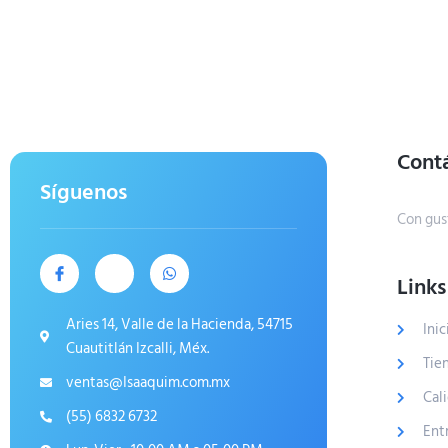
Cont
Síguenos
Con gus
Links
Aries 14, Valle de la Hacienda, 54715
Inic
Cuautitlán Izcalli, Méx.
Tie
ventas@Isaaquim.com.mx
Cal
(55) 6832 6732
Ent