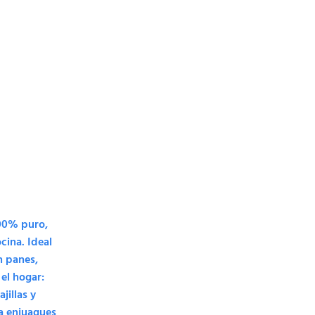
100% puro,
cina. Ideal
n panes,
 el hogar:
jillas y
ra enjuagues