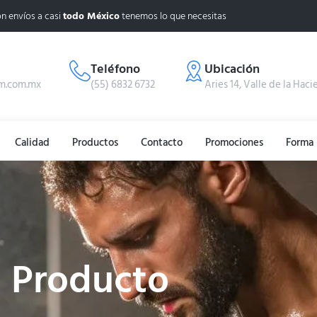
n envíos a casi
todo México
tenemos lo que necesitas
Teléfono
Ubicación
m.com.mx
(55) 6832 6732
Aries 14, Valle de la Haci
Calidad
Productos
Contacto
Promociones
Forma 
Producto