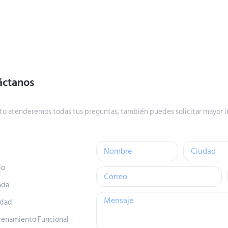
áctanos
to atenderemos todas tus preguntas, también puedes solicitar mayor i
io
nda
idad
renamiento Funcional