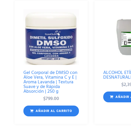
Gel Corporal de DMSO con
ALCOHOL ETÍ
Aloe Vera, Vitamina C y E |
DESNATURALI
Aroma Lavanda | Textura
$
2,3
Suave y de Rápida
Absorción | 250 g
$
799.00
AÑADIR 
AÑADIR AL CARRITO