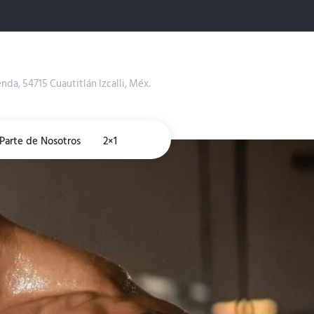
enda, 54715 Cuautitlán Izcalli, Méx.
Parte de Nosotros
2×1