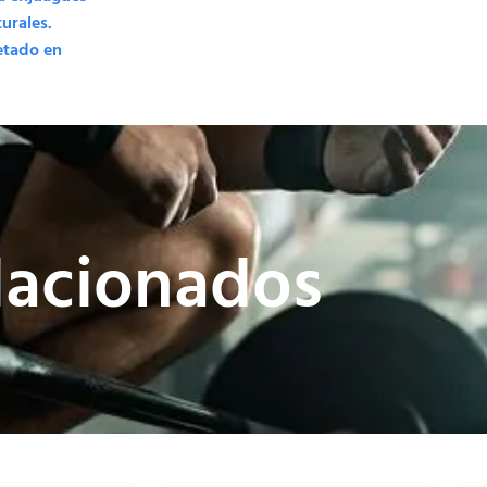
turales.
etado en
lacionados