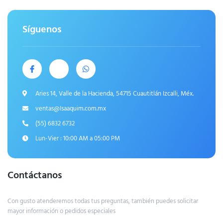
Síguenos
Aries 14, Valle de la Hacienda, 54715 Cuautitlán Izcalli, Méx.
ventas@Isaaquim.com.mx
(55) 6832 6732
Lun-Vier : 10:00 AM a 05:00 PM
Contáctanos
Con gusto atenderemos todas tus preguntas, también puedes solicitar
mayor información o pedidos especiales