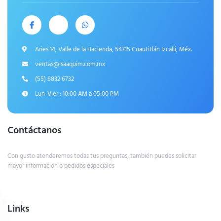
Aries 14, Valle de la Hacienda, 54715 Cuautitlán Izcalli, Méx.
ventas@Isaaquim.com.mx
(55) 6832 6732
Lun-Vier : 10:00 AM a 05:00 PM
Contáctanos
Con gusto atenderemos todas tus preguntas, también puedes solicitar
mayor información o pedidos especiales
Links