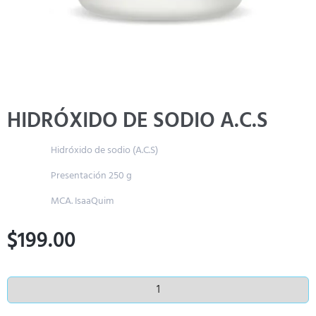
HIDRÓXIDO DE SODIO A.C.S
Hidróxido de sodio (A.C.S)
Presentación 250 g
MCA. IsaaQuim
$
199.00