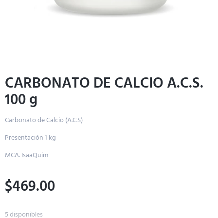
CARBONATO DE CALCIO A.C.S.
100 g
Carbonato de Calcio (A.C.S)
Presentación 1 kg
MCA. IsaaQuim
$
469.00
5 disponibles