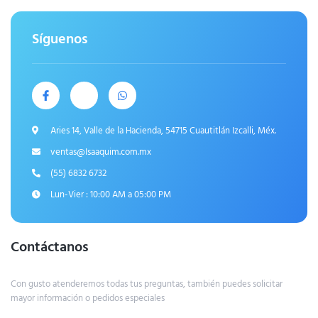
Síguenos
Aries 14, Valle de la Hacienda, 54715 Cuautitlán Izcalli, Méx.
ventas@Isaaquim.com.mx
(55) 6832 6732
Lun-Vier : 10:00 AM a 05:00 PM
Contáctanos
Con gusto atenderemos todas tus preguntas, también puedes solicitar
mayor información o pedidos especiales