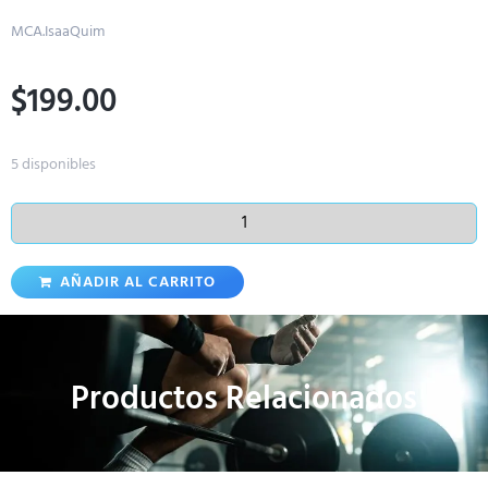
MCA.IsaaQuim
$
199.00
5 disponibles
AÑADIR AL CARRITO
Productos Relacionados