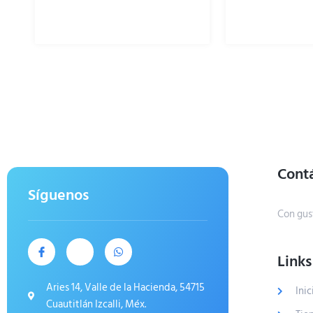
Cont
Síguenos
Con gus
Links
Aries 14, Valle de la Hacienda, 54715
Inic
Cuautitlán Izcalli, Méx.