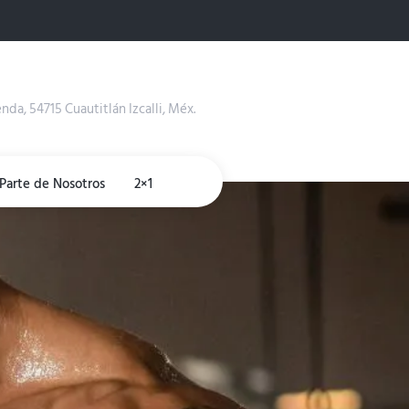
enda, 54715 Cuautitlán Izcalli, Méx.
Parte de Nosotros
2×1