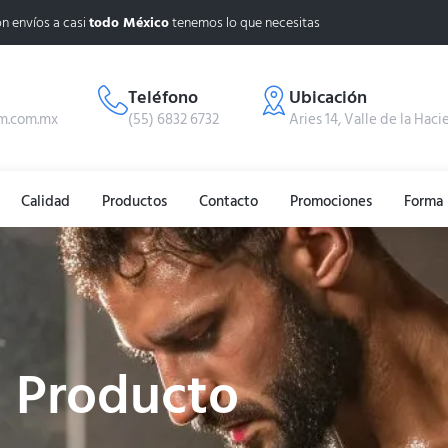
n envíos a casi
todo México
tenemos lo que necesitas
Teléfono
Ubicación
m.com.mx
(55) 6832 6732
Aries 14, Valle de la Haci
Calidad
Productos
Contacto
Promociones
Forma 
Producto