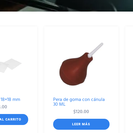
 18×18 mm
Pera de goma con cánula
30 ML
8.00
$
120.00
AL CARRITO
LEER MÁS