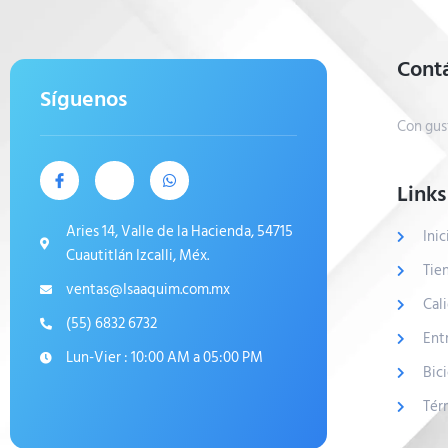
Cont
Síguenos
Con gus
Links
Aries 14, Valle de la Hacienda, 54715
Inic
Cuautitlán Izcalli, Méx.
Tie
ventas@Isaaquim.com.mx
Cal
(55) 6832 6732
Ent
Lun-Vier : 10:00 AM a 05:00 PM
Bic
Tér