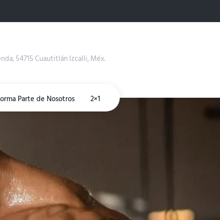
enda, 54715 Cuautitlán Izcalli, Méx.
Forma Parte de Nosotros
2×1