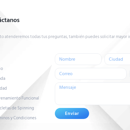
áctanos
to atenderemos todas tus preguntas, también puedes solicitar mayor i
io
nda
idad
renamiento Funcional
icletas de Spinning
Enviar
minos y Condiciones