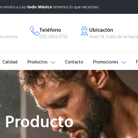
n envíos a casi
todo México
tenemos lo que necesitas
Teléfono
Ubicación
m.com.mx
(55) 6832 6732
Aries 14, Valle de la Haci
Calidad
Productos
Contacto
Promociones
Producto