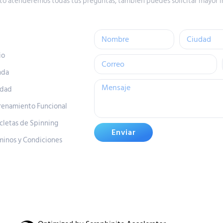
to atenderemos todas tus preguntas, también puedes solicitar mayor i
io
nda
idad
renamiento Funcional
icletas de Spinning
Enviar
minos y Condiciones