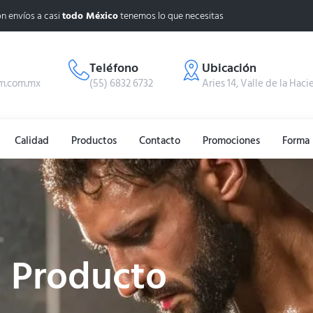
n envíos a casi
todo México
tenemos lo que necesitas
Teléfono
Ubicación
m.com.mx
(55) 6832 6732
Aries 14, Valle de la Haci
Calidad
Productos
Contacto
Promociones
Forma 
Producto