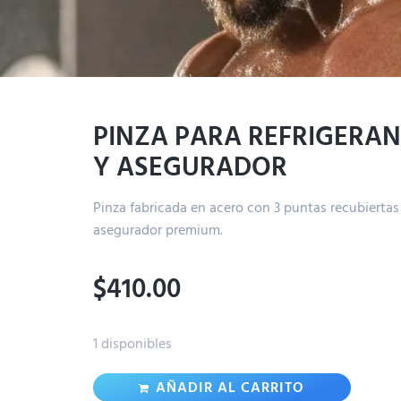
PINZA PARA REFRIGERAN
Y ASEGURADOR
Pinza fabricada en acero con 3 puntas recubiertas
asegurador premium.
$
410.00
1 disponibles
AÑADIR AL CARRITO