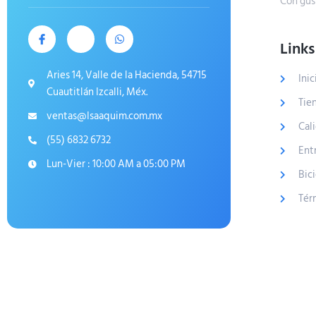
Con gus
Links
Aries 14, Valle de la Hacienda, 54715
Inic
Cuautitlán Izcalli, Méx.
Tie
ventas@Isaaquim.com.mx
Cal
(55) 6832 6732
Ent
Lun-Vier : 10:00 AM a 05:00 PM
Bic
Tér