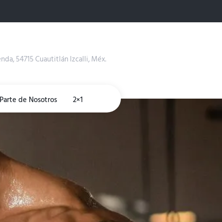
enda, 54715 Cuautitlán Izcalli, Méx.
Parte de Nosotros
2×1