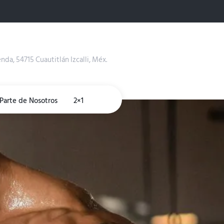
enda, 54715 Cuautitlán Izcalli, Méx.
Parte de Nosotros
2×1