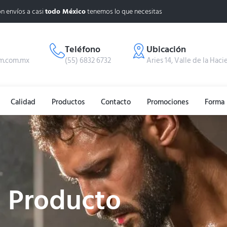
n envíos a casi
todo México
tenemos lo que necesitas
Teléfono
Ubicación
m.com.mx
(55) 6832 6732
Aries 14, Valle de la Haci
Calidad
Productos
Contacto
Promociones
Forma 
Producto