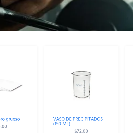
oro grueso
VASO DE PRECIPITADOS
(150 ML)
5.00
$
72.00