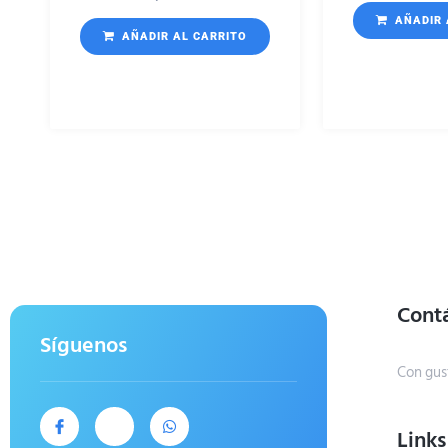
AÑADIR 
AÑADIR AL CARRITO
Cont
Síguenos
Con gus
Links