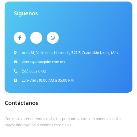
Síguenos
Aries 14, Valle de la Hacienda, 54715 Cuautitlán Izcalli, Méx.
ventas@Isaaquim.com.mx
(55) 6832 6732
Lun-Vier : 10:00 AM a 05:00 PM
Contáctanos
Con gusto atenderemos todas tus preguntas, también puedes solicitar
mayor información o pedidos especiales