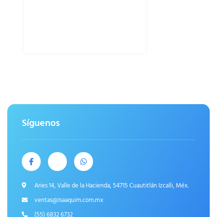
Síguenos
Aries 14, Valle de la Hacienda, 54715 Cuautitlán Izcalli, Méx.
ventas@Isaaquim.com.mx
(55) 6832 6732