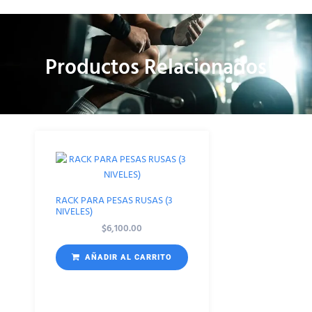
Productos Relacionados
RACK PARA PESAS RUSAS (3
NIVELES)
$
6,100.00
AÑADIR AL CARRITO