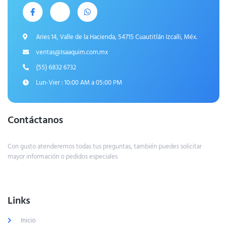
Aries 14, Valle de la Hacienda, 54715 Cuautitlán Izcalli, Méx.
ventas@Isaaquim.com.mx
(55) 6832 6732
Lun-Vier : 10:00 AM a 05:00 PM
Contáctanos
Con gusto atenderemos todas tus preguntas, también puedes solicitar
mayor información o pedidos especiales
Links
Inicio