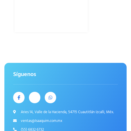
Síguenos
Aries 14, Valle de la Hacienda, 54715 Cuautitlán Izcalli, Méx.
ventas@Isaaquim.com.mx
(55) 6832 6732