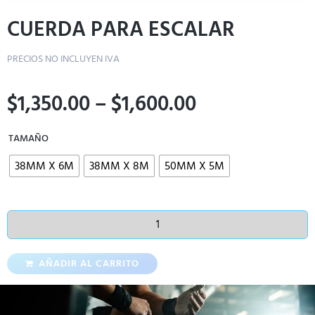
CUERDA PARA ESCALAR
PRECIOS NO INCLUYEN IVA
$
1,350.00
–
$
1,600.00
TAMAÑO
38MM X 6M
38MM X 8M
50MM X 5M
AÑADIR AL CARRITO