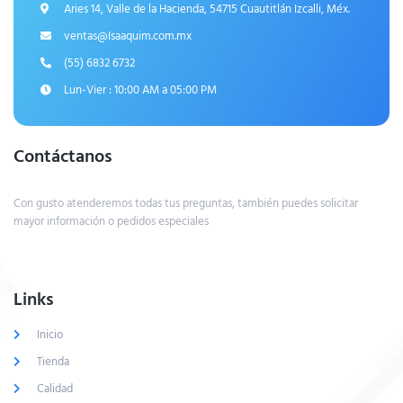
Aries 14, Valle de la Hacienda, 54715 Cuautitlán Izcalli, Méx.
ventas@Isaaquim.com.mx
(55) 6832 6732
Lun-Vier : 10:00 AM a 05:00 PM
Contáctanos
Con gusto atenderemos todas tus preguntas, también puedes solicitar
mayor información o pedidos especiales
Links
Inicio
Tienda
Calidad