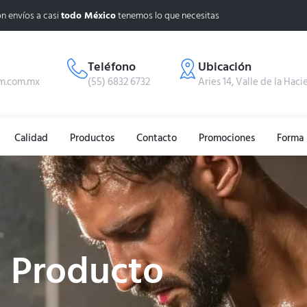
n envíos a casi
todo México
tenemos lo que necesitas
Teléfono
Ubicación
m.com.mx
(55) 6832 6732
Aries 14, Valle de la Haci
Calidad
Productos
Contacto
Promociones
Forma 
Producto