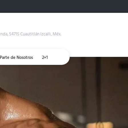
enda, 54715 Cuautitlán Izcalli, Méx.
Parte de Nosotros
2×1