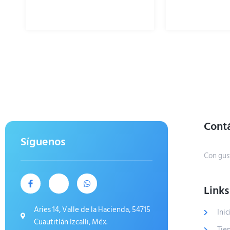
Cont
Síguenos
Con gus
Links
Aries 14, Valle de la Hacienda, 54715
Inic
Cuautitlán Izcalli, Méx.
Tie