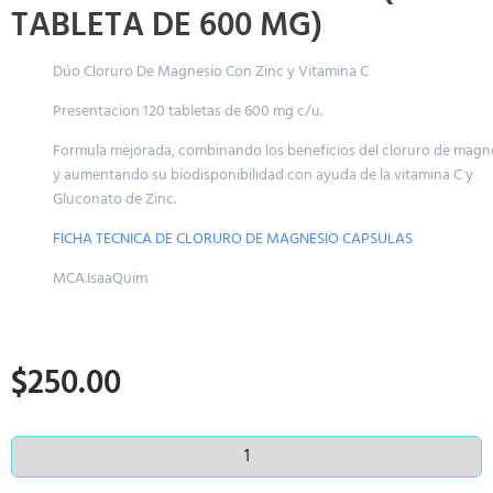
TABLETA DE 600 MG)
Dúo Cloruro De Magnesio Con Zinc y Vitamina C
Presentacion 120 tabletas de 600 mg c/u.
Formula mejorada, combinando los beneficios del cloruro de magnesio
y aumentando su biodisponibilidad con ayuda de la vitamina C y
Gluconato de Zinc.
FICHA TECNICA DE CLORURO DE MAGNESIO CAPSULAS
MCA.IsaaQuim
$
250.00