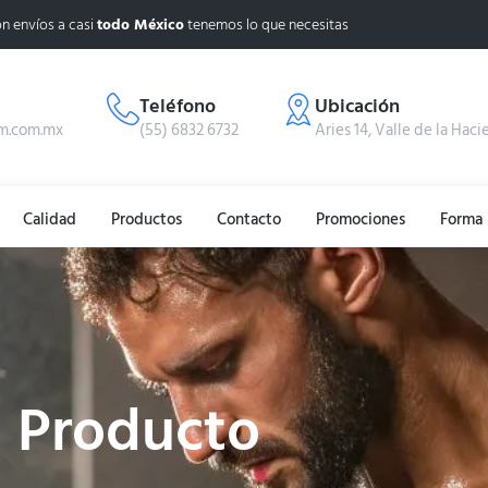
n envíos a casi
todo México
tenemos lo que necesitas
Teléfono
Ubicación
m.com.mx
(55) 6832 6732
Aries 14, Valle de la Haci
Calidad
Productos
Contacto
Promociones
Forma 
Producto