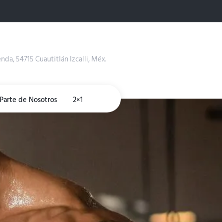
enda, 54715 Cuautitlán Izcalli, Méx.
Parte de Nosotros
2×1