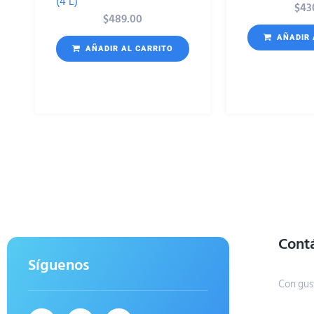
(4 L)
$
43
$
489.00
AÑADIR 
AÑADIR AL CARRITO
Cont
Síguenos
Con gus