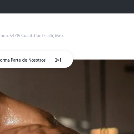
enda, 54715 Cuautitlán Izcalli, Méx.
Forma Parte de Nosotros
2×1