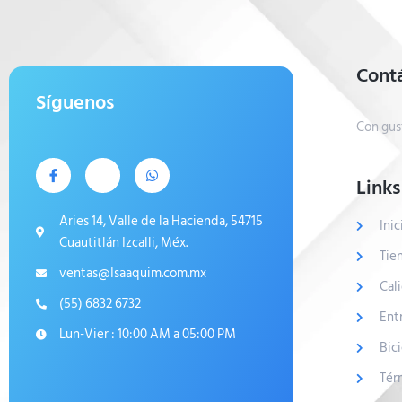
Cont
Síguenos
Con gus
Links
Aries 14, Valle de la Hacienda, 54715
Inic
Cuautitlán Izcalli, Méx.
Tie
ventas@Isaaquim.com.mx
Cal
(55) 6832 6732
Ent
Lun-Vier : 10:00 AM a 05:00 PM
Bic
Tér