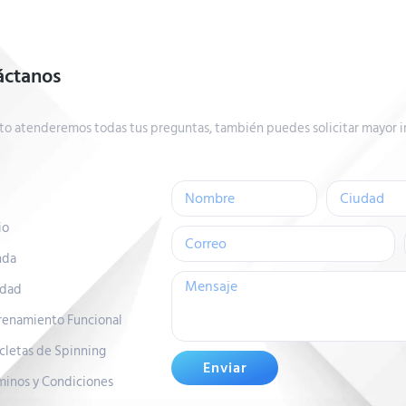
áctanos
to atenderemos todas tus preguntas, también puedes solicitar mayor i
io
nda
idad
renamiento Funcional
icletas de Spinning
Enviar
minos y Condiciones