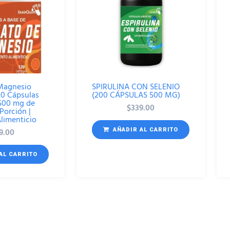
 Magnesio
SPIRULINA CON SELENIO
20 Cápsulas
(200 CÁPSULAS 500 MG)
1500 mg de
$
339.00
Porción |
limenticio
9.00
AÑADIR AL CARRITO
AL CARRITO