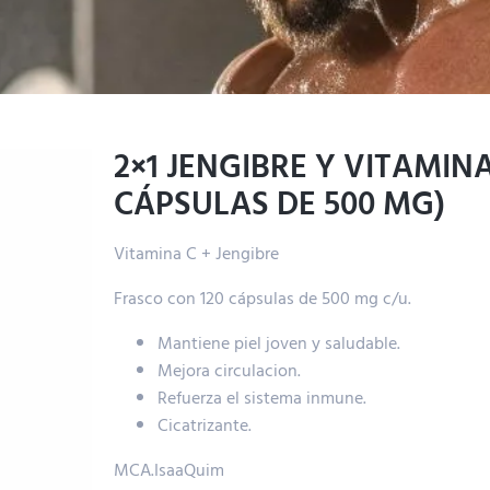
2×1 JENGIBRE Y VITAMINA
CÁPSULAS DE 500 MG)
Vitamina C + Jengibre
Frasco con 120 cápsulas de 500 mg c/u.
Mantiene
piel
joven y saludable.
Mejora
circulacion.
Refuerza el
sistema
inmune.
Cicatrizante.
MCA.IsaaQuim