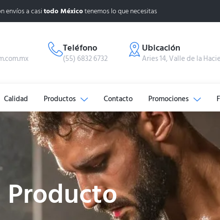
n envíos a casi
todo México
tenemos lo que necesitas
Teléfono
Ubicación
m.com.mx
(55) 6832 6732
Aries 14, Valle de la Haci
Calidad
Productos
Contacto
Promociones
Producto